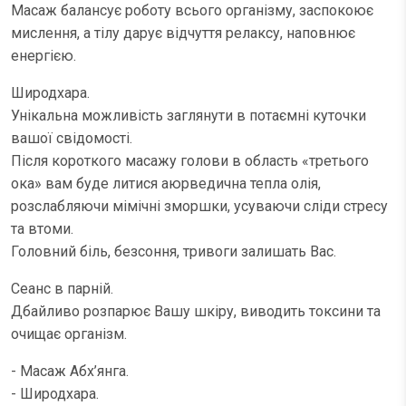
Масаж балансує роботу всього організму, заспокоює
мислення, а тілу дарує відчуття релаксу, наповнює
енергією.
Широдхара.
Унікальна можливість заглянути в потаємні куточки
вашої свідомості.
Після короткого масажу голови в область «третього
ока» вам буде литися аюрведична тепла олія,
розслабляючи мімічні зморшки, усуваючи сліди стресу
та втоми.
Головний біль, безсоння, тривоги залишать Вас.
Сеанс в парній.
Дбайливо розпарює Вашу шкіру, виводить токсини та
очищає організм.
- Масаж Абх’янга.
- Широдхара.