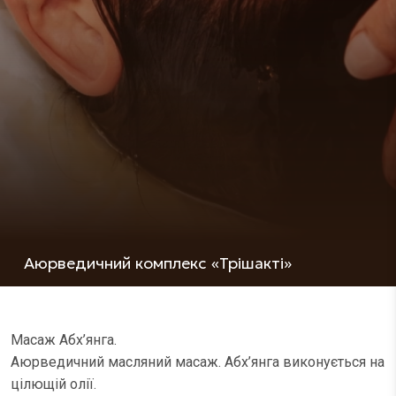
Аюрведичний комплекс «Трішакті»
Масаж Абх’янга.
Аюрведичний масляний масаж. Абх’янга виконується на
цілющій олії.