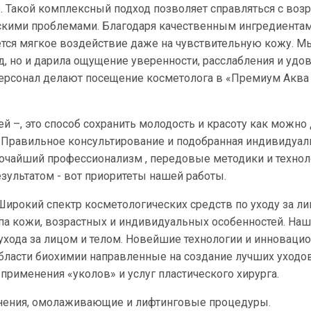
. Такой комплексный подход позволяет справляться с воз
кими проблемами. Благодаря качественным ингредиентам
тся мягкое воздействие даже на чувствительную кожу. М
 но и дарила ощущение уверенности, расслабления и удов
рсонал делают посещение косметолога в «Премиум Аква 
 –, это способ сохранить молодость и красоту как можно 
х. Правильное консультирование и подобранная индивидуа
очайший профессионализм , передовые методики и техноло
зультатом - вот приоритеты нашей работы.
ирокий спектр косметологических средств по уходу за л
па кожи, возрастных и индивидуальных особенностей. Наш
ухода за лицом и телом. Новейшие технологии и инноваци
ласти биохимии направленные на создание лучших уходов
применения «уколов» и услуг пластического хирурга.
жнения, омолаживающие и лифтинговые процедуры.